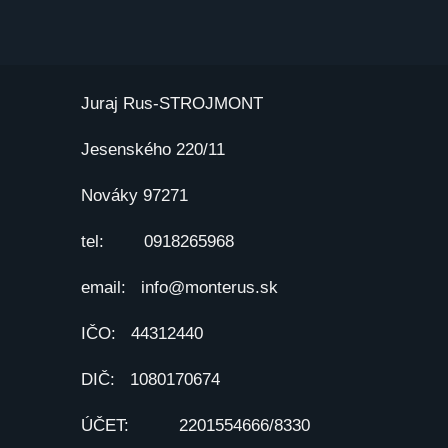
Prejsť
na
obsah
Juraj Rus-STROJMONT
Jesenského 220/11
Nováky 97271
tel: 0918265968
email: info@monterus.sk
IČO: 44312440
DIČ: 1080170674
ÚČET: 2201554666/8330